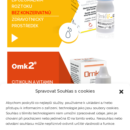
LIPOZOMÁLNÍM
ROZTOKU
BEZ KONZERVATNŮ
ZDRAVOTNICKÝ
PROSTŘEDEK
2
®
Omk
CITIKOLIN A VITAMIN
B12 V OČNÍM ROZTOKU
Spravovat Souhlas s cookies
ZDRAVOTNICKÝ
PROSTŘEDEK
Abychom poskytli co nejlepší služby, používáme k ukládání a/nebo
přístupu k informacím o zařízení, technologie jako jsou soubory cookies.
Souhlas s těmito technologiemi nám umožní zpracovávat údaje, jako je
chování při procházení nebo jedinečná ID na tomto webu. Nesouhlas nebo
odvolání souhlasu může nepříznivě ovlivnit určité vlastnosti a funkce.