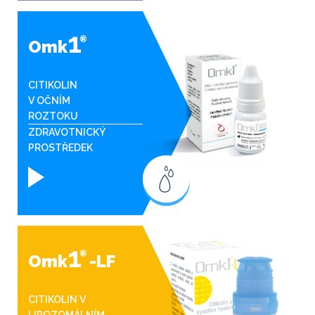
1
®
Omk
CITIKOLIN
V OČNÍM
ROZTOKU
ZDRAVOTNICKÝ
PROSTŘEDEK
1
®
Omk
-LF
CITIKOLIN V